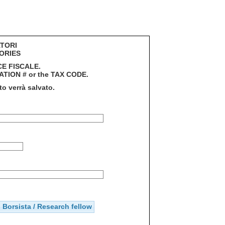
ATORI
ORIES
ICE FISCALE.
ULATION # or the TAX CODE.
o verrà salvato.
Borsista / Research fellow