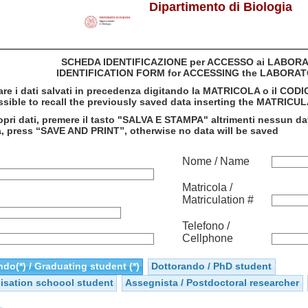
Dipartimento di Biologia
SCHEDA IDENTIFICAZIONE per ACCESSO ai LABOR
IDENTIFICATION FORM for ACCESSING the LABORAT
mare i dati salvati in precedenza digitando la MATRICOLA o il COD
possible to recall the previously saved data inserting the MATRIC
pri dati, premere il tasto "SALVA E STAMPA" altrimenti nessun dat
ta, press “SAVE AND PRINT”, otherwise no data will be saved
Nome / Name
Matricola /
Matriculation #
Telefono /
Cellphone
do(*) / Graduating student (*)
Dottorando / PhD student
lisation schoool student
Assegnista / Postdoctoral researcher