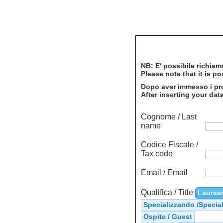
NB: E' possibile richia
Please note that it is 
Dopo aver immesso i pro
After inserting your da
Cognome / Last
name
Codice Fiscale /
Tax code
Email / Email
Qualifica / Title
Laurean
Specializzando /Specia
Ospite / Guest